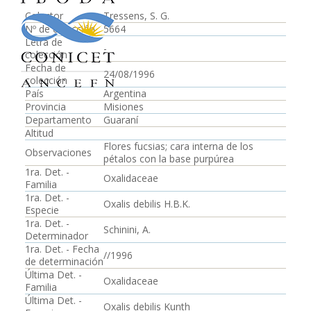
Colector
Tressens, S. G.
Nº de colección
5664
Letra de
-
colección
Fecha de
24/08/1996
colección
País
Argentina
Provincia
Misiones
Departamento
Guaraní
Altitud
Flores fucsias; cara interna de los
Observaciones
pétalos con la base purpúrea
1ra. Det. -
Oxalidaceae
Familia
1ra. Det. -
Oxalis debilis H.B.K.
Especie
1ra. Det. -
Schinini, A.
Determinador
1ra. Det. - Fecha
//1996
de determinación
Última Det. -
Oxalidaceae
Familia
Última Det. -
Oxalis debilis Kunth