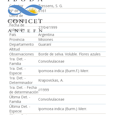
Colector
Tressens, S. G.
Nº de colección
6161
Letra de
-
colección
Fecha de
27/04/1999
colección
País
Argentina
Provincia
Misiones
Departamento
Guaraní
Altitud
Observaciones
Borde de selva. Voluble. Flores azules
1ra. Det. -
Convolvulaceae
Familia
1ra. Det. -
Ipomoea indica (Burm.f.) Merr.
Especie
1ra. Det. -
Krapovickas, A.
Determinador
1ra. Det. - Fecha
//1999
de determinación
Última Det. -
Convolvulaceae
Familia
Última Det. -
Ipomoea indica (Burm.) Merr.
Especie