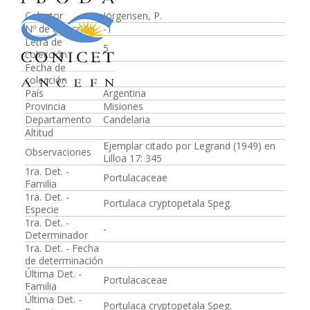
Colector
Jörgensen, P.
Nº de colección
-1
Letra de
5
colección
Fecha de
colección
País
Argentina
Provincia
Misiones
Departamento
Candelaria
Altitud
Ejemplar citado por Legrand (1949) en
Observaciones
Lilloa 17: 345
1ra. Det. -
Portulacaceae
Familia
1ra. Det. -
Portulaca cryptopetala Speg.
Especie
1ra. Det. -
-
Determinador
1ra. Det. - Fecha
de determinación
Última Det. -
Portulacaceae
Familia
Última Det. -
Portulaca cryptopetala Speg.