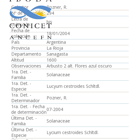
Colector
Pozner, R.
Nº de colección
294
Letra de
bis
colección
Fecha de
18/01/2004
colección
País
Argentina
Provincia
La Rioja
Departamento
Sanagasta
Altitud
1600
Observaciones
Arbusto 2 alt. Flores azul oscuro
1ra. Det. -
Solanaceae
Familia
1ra. Det. -
Lucyum cestroides Schltdl.
Especie
1ra. Det. -
Pozner, R.
Determinador
1ra. Det. - Fecha
07-2004
de determinación
Última Det. -
Solanaceae
Familia
Última Det. -
Lycium cestroides Schltdl.
Especie