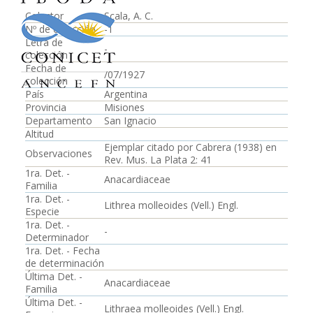
Colector
Scala, A. C.
Nº de colección
-1
Letra de
-
colección
Fecha de
/07/1927
colección
País
Argentina
Provincia
Misiones
Departamento
San Ignacio
Altitud
Ejemplar citado por Cabrera (1938) en
Observaciones
Rev. Mus. La Plata 2: 41
1ra. Det. -
Anacardiaceae
Familia
1ra. Det. -
Lithrea molleoides (Vell.) Engl.
Especie
1ra. Det. -
-
Determinador
1ra. Det. - Fecha
de determinación
Última Det. -
Anacardiaceae
Familia
Última Det. -
Lithraea molleoides (Vell.) Engl.