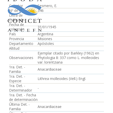
Colector
Sesmero, E.
Nº de colección
346
Letra de
-
colección
Fecha de
31/01/1945
colección
País
Argentina
Provincia
Misiones
Departamento
Apóstoles
Altitud
Ejemplar citado por Barkley (1962) en
Observaciones
Phytologia 8: 337 como L. molleoides
var. lorentziana
1ra. Det. -
Anacardiaceae
Familia
1ra. Det. -
Lithrea molleoides (Vell.) Engl.
Especie
1ra. Det. -
-
Determinador
1ra. Det. - Fecha
de determinación
Última Det. -
Anacardiaceae
Familia