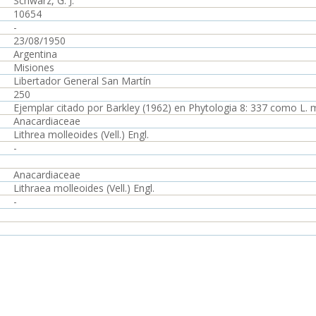
Schwarz, G. J.
10654
-
23/08/1950
Argentina
Misiones
Libertador General San Martín
250
Ejemplar citado por Barkley (1962) en Phytologia 8: 337 como L. m
Anacardiaceae
Lithrea molleoides (Vell.) Engl.
-
Anacardiaceae
Lithraea molleoides (Vell.) Engl.
-