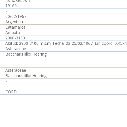
Hunziker, A. T.
19166
-
00/02/1967
Argentina
Catamarca
Ambato
2900-3100
Altitud: 2900-3100 m.s.m. Fecha: 23-25/02/1967. Err. coord. 0,45k
Asteraceae
Baccharis lilloi Heering
-
Asteraceae
Baccharis lilloi Heering
-
CORD