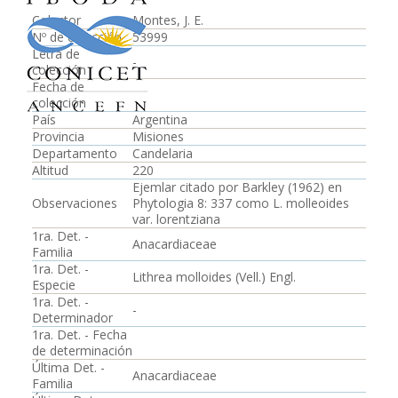
Colector
Montes, J. E.
Nº de colección
53999
Letra de
-
colección
Fecha de
colección
País
Argentina
Provincia
Misiones
Departamento
Candelaria
Altitud
220
Ejemlar citado por Barkley (1962) en
Observaciones
Phytologia 8: 337 como L. molleoides
var. lorentziana
1ra. Det. -
Anacardiaceae
Familia
1ra. Det. -
Lithrea molloides (Vell.) Engl.
Especie
1ra. Det. -
-
Determinador
1ra. Det. - Fecha
de determinación
Última Det. -
Anacardiaceae
Familia