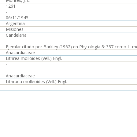
Montes, J. E.
1261
-
06/11/1945
Argentina
Misiones
Candelaria
Ejemlar citado por Barkley (1962) en Phytologia 8: 337 como L. mo
Anacardiaceae
Lithrea molloides (Vell.) Engl.
-
Anacardiaceae
Lithraea molleoides (Vell.) Engl.
-