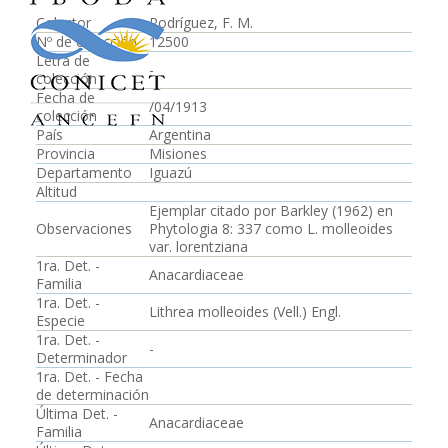
Colector
Rodríguez, F. M.
Nº de colección
12500
Letra de
-
colección
Fecha de
/04/1913
colección
País
Argentina
Provincia
Misiones
Departamento
Iguazú
Altitud
Ejemplar citado por Barkley (1962) en
Observaciones
Phytologia 8: 337 como L. molleoides
var. lorentziana
1ra. Det. -
Anacardiaceae
Familia
1ra. Det. -
Lithrea molleoides (Vell.) Engl.
Especie
1ra. Det. -
-
Determinador
1ra. Det. - Fecha
de determinación
Última Det. -
Anacardiaceae
Familia