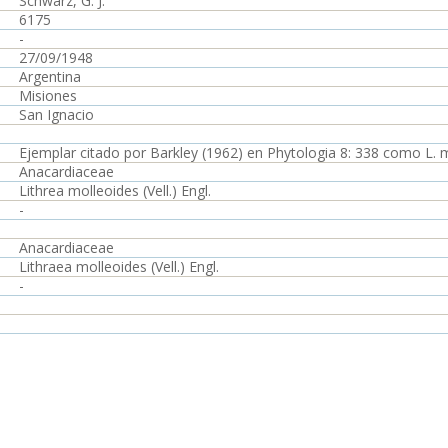
Schwarz, G. J.
6175
-
27/09/1948
Argentina
Misiones
San Ignacio
Ejemplar citado por Barkley (1962) en Phytologia 8: 338 como L. m
Anacardiaceae
Lithrea molleoides (Vell.) Engl.
-
Anacardiaceae
Lithraea molleoides (Vell.) Engl.
-