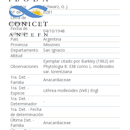
Colector
Schwarz, G. J.
Nº de colección
6281
Letra de
-
colección
Fecha de
04/10/1948
colección
País
Argentina
Provincia
Misiones
Departamento
San Ignacio
Altitud
Ejemplar citado por Barkley (1962) en
Observaciones
Phytologia 8: 338 como L. molleoides
var. lorentziana
1ra. Det. -
Anacardiaceae
Familia
1ra. Det. -
Lithrea molleoides (Vell.) Engl.
Especie
1ra. Det. -
-
Determinador
1ra. Det. - Fecha
de determinación
Última Det. -
Anacardiaceae
Familia