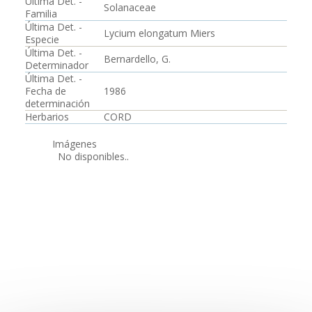
Última Det. -
Solanaceae
Familia
Última Det. -
Lycium elongatum Miers
Especie
Última Det. -
Bernardello, G.
Determinador
Última Det. -
Fecha de
1986
determinación
Herbarios
CORD
Imágenes
No disponibles..