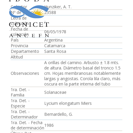
Colector
Hunziker, A. T.
Nº de colección
23588
Letra de
-
colección
Fecha de
06/05/1978
colección
País
Argentina
Provincia
Catamarca
Departamento
Santa Rosa
Altitud
A orillas del camino. Arbusto ± 1.8 mts.
de altura. Diámetro basal del tronco 1.5
Observaciones
cm. Hojas membranosas notablemente
largas y angostas. Corola lila claro, más
oscura en la parte interna del tubo
1ra. Det. -
Solanaceae
Familia
1ra. Det. -
Lycium elongatum Miers
Especie
1ra. Det. -
Bernardello, G.
Determinador
1ra. Det. - Fecha
1986
de determinación