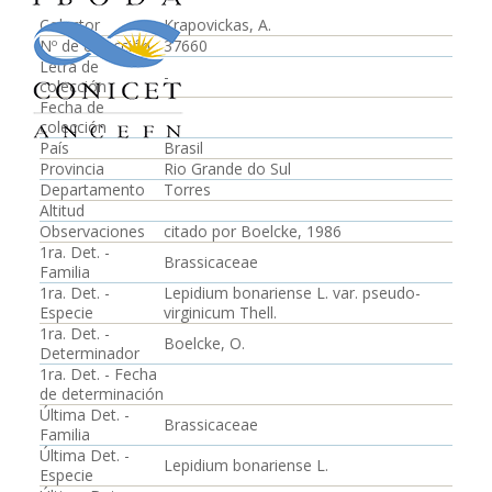
Colector
Krapovickas, A.
Nº de colección
37660
Letra de
-
colección
Fecha de
colección
País
Brasil
Provincia
Rio Grande do Sul
Departamento
Torres
Altitud
Observaciones
citado por Boelcke, 1986
1ra. Det. -
Brassicaceae
Familia
1ra. Det. -
Lepidium bonariense L. var. pseudo-
Especie
virginicum Thell.
1ra. Det. -
Boelcke, O.
Determinador
1ra. Det. - Fecha
de determinación
Última Det. -
Brassicaceae
Familia
Última Det. -
Lepidium bonariense L.
Especie