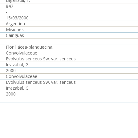
Biganzoli, F.
847
-
15/03/2000
Argentina
Misiones
Cainguás
Flor lilácea-blanquecina.
Convolvulaceae
Evolvulus sericeus Sw. var. sericeus
Irrazabal, G.
2000
Convolvulaceae
Evolvulus sericeus Sw. var. sericeus
Irrazabal, G.
2000