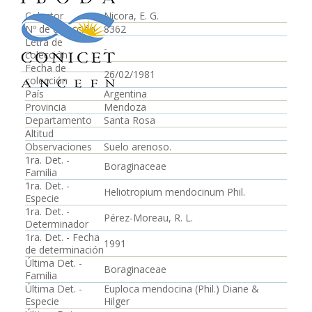
Colector
Nicora, E. G.
Nº de colección
8362
Letra de
-
colección
Fecha de
26/02/1981
colección
País
Argentina
Provincia
Mendoza
Departamento
Santa Rosa
Altitud
Observaciones
Suelo arenoso.
1ra. Det. -
Boraginaceae
Familia
1ra. Det. -
Heliotropium mendocinum Phil.
Especie
1ra. Det. -
Pérez-Moreau, R. L.
Determinador
1ra. Det. - Fecha
1991
de determinación
Última Det. -
Boraginaceae
Familia
Última Det. -
Euploca mendocina (Phil.) Diane &
Especie
Hilger