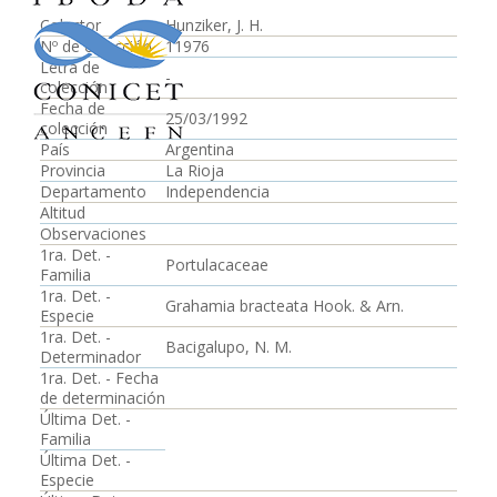
Colector
Hunziker, J. H.
Nº de colección
11976
Letra de
-
colección
Fecha de
25/03/1992
colección
País
Argentina
Provincia
La Rioja
Departamento
Independencia
Altitud
Observaciones
1ra. Det. -
Portulacaceae
Familia
1ra. Det. -
Grahamia bracteata Hook. & Arn.
Especie
1ra. Det. -
Bacigalupo, N. M.
Determinador
1ra. Det. - Fecha
de determinación
Última Det. -
Familia
Última Det. -
Especie