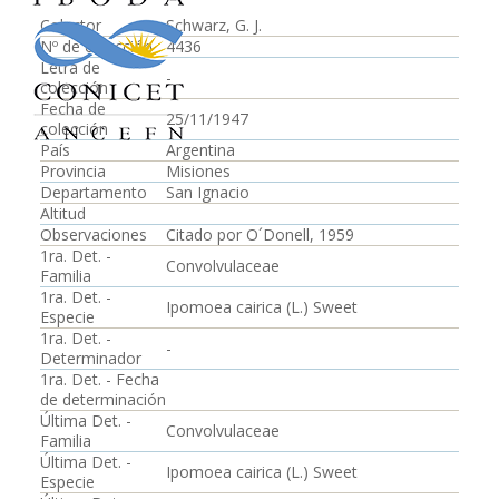
Colector
Schwarz, G. J.
Nº de colección
4436
Letra de
-
colección
Fecha de
25/11/1947
colección
País
Argentina
Provincia
Misiones
Departamento
San Ignacio
Altitud
Observaciones
Citado por O´Donell, 1959
1ra. Det. -
Convolvulaceae
Familia
1ra. Det. -
Ipomoea cairica (L.) Sweet
Especie
1ra. Det. -
-
Determinador
1ra. Det. - Fecha
de determinación
Última Det. -
Convolvulaceae
Familia
Última Det. -
Ipomoea cairica (L.) Sweet
Especie