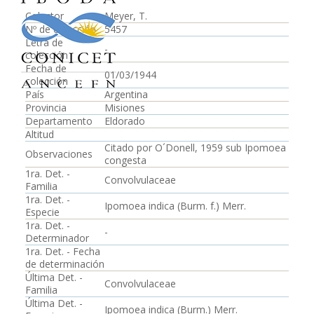
Colector
Meyer, T.
Nº de colección
5457
Letra de
-
colección
Fecha de
01/03/1944
colección
País
Argentina
Provincia
Misiones
Departamento
Eldorado
Altitud
Citado por O´Donell, 1959 sub Ipomoea
Observaciones
congesta
1ra. Det. -
Convolvulaceae
Familia
1ra. Det. -
Ipomoea indica (Burm. f.) Merr.
Especie
1ra. Det. -
-
Determinador
1ra. Det. - Fecha
de determinación
Última Det. -
Convolvulaceae
Familia
Última Det. -
Ipomoea indica (Burm.) Merr.