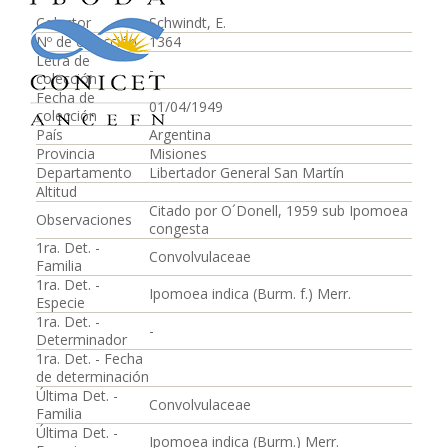
Colector
Schwindt, E.
Nº de colección
1364
Letra de
-
colección
Fecha de
01/04/1949
colección
País
Argentina
Provincia
Misiones
Departamento
Libertador General San Martín
Altitud
Citado por O´Donell, 1959 sub Ipomoea
Observaciones
congesta
1ra. Det. -
Convolvulaceae
Familia
1ra. Det. -
Ipomoea indica (Burm. f.) Merr.
Especie
1ra. Det. -
-
Determinador
1ra. Det. - Fecha
de determinación
Última Det. -
Convolvulaceae
Familia
Última Det. -
Ipomoea indica (Burm.) Merr.