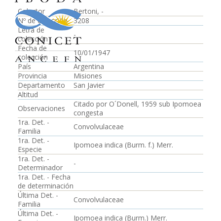
Colector
Bertoni, -
Nº de colección
3208
Letra de
-
colección
Fecha de
10/01/1947
colección
País
Argentina
Provincia
Misiones
Departamento
San Javier
Altitud
Citado por O´Donell, 1959 sub Ipomoea
Observaciones
congesta
1ra. Det. -
Convolvulaceae
Familia
1ra. Det. -
Ipomoea indica (Burm. f.) Merr.
Especie
1ra. Det. -
-
Determinador
1ra. Det. - Fecha
de determinación
Última Det. -
Convolvulaceae
Familia
Última Det. -
Ipomoea indica (Burm.) Merr.