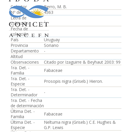
Colector
Berro, M. B.
Nº de colección
4363
Letra de
-
colección
Fecha de
colección
País
Uruguay
Provincia
Soriano
Departamento
-
Altitud
Observaciones
Citado por Izaguirre & Beyhaut 2003: 99
1ra. Det. -
Fabaceae
Familia
1ra. Det. -
Prosopis nigra (Griseb.) Hieron.
Especie
1ra. Det. -
-
Determinador
1ra. Det. - Fecha
de determinación
Última Det. -
Fabaceae
Familia
Última Det. -
Neltuma nigra (Griseb.) C.E. Hughes &
Especie
G.P. Lewis