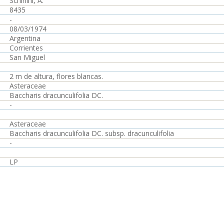
Schinini, A.
8435
-
08/03/1974
Argentina
Corrientes
San Miguel
2 m de altura, flores blancas.
Asteraceae
Baccharis dracunculifolia DC.
-
Asteraceae
Baccharis dracunculifolia DC. subsp. dracunculifolia
-
LP