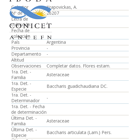
Colector
Krapovickas, A.
Nº de colección
26207
Letra de
-
colección
Fecha de
colección
País
Argentina
Provincia
-
Departamento
-
Altitud
Observaciones
Completar datos. Flores estam.
1ra. Det. -
Asteraceae
Familia
1ra. Det. -
Baccharis guadichaudiana DC.
Especie
1ra. Det. -
-
Determinador
1ra. Det. - Fecha
de determinación
Última Det. -
Asteraceae
Familia
Última Det. -
Baccharis articulata (Lam.) Pers.
Especie