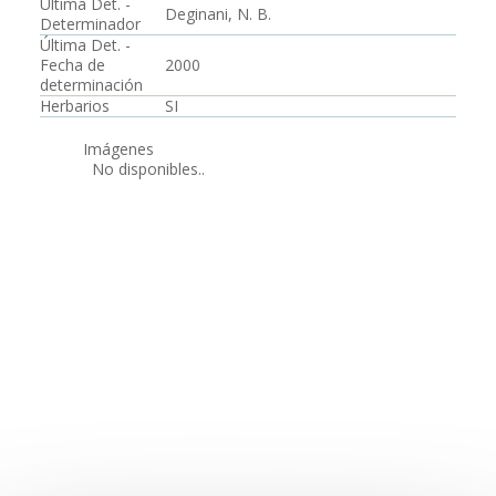
Última Det. -
Deginani, N. B.
Determinador
Última Det. -
Fecha de
2000
determinación
Herbarios
SI
Imágenes
No disponibles..