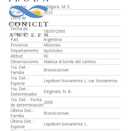
Colector
Múlgura, M. E.
Nº de colección
2025
Letra de
-
colección
Fecha de
18/09/2000
colección
País
Argentina
Provincia
Misiones
Departamento
Apóstoles
Altitud
90
Observaciones
Maleza al borde del camino.
1ra. Det. -
Brassicaceae
Familia
1ra. Det. -
Lepidium bonariense L. var. bonariense
Especie
1ra. Det. -
Deginani, N. B.
Determinador
1ra. Det. - Fecha
2000
de determinación
Última Det. -
Brassicaceae
Familia
Última Det. -
Lepidium bonariense L.
Especie