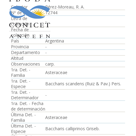
Colector
Pérez-Moreau, R. A.
Nº de colección
12744
Letra de
-
colección
Fecha de
colección
País
Argentina
Provincia
-
Departamento
-
Altitud
Observaciones
carp.
1ra. Det. -
Asteraceae
Familia
1ra. Det. -
Baccharis scandens (Ruiz & Pav.) Pers.
Especie
1ra. Det. -
-
Determinador
1ra. Det. - Fecha
de determinación
Última Det. -
Asteraceae
Familia
Última Det. -
Baccharis calliprinos Griseb.
Especie