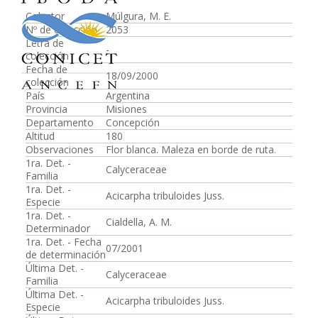
Colector
Múlgura, M. E.
Nº de colección
2053
Letra de
-
colección
Fecha de
18/09/2000
colección
País
Argentina
Provincia
Misiones
Departamento
Concepción
Altitud
180
Observaciones
Flor blanca. Maleza en borde de ruta.
1ra. Det. -
Calyceraceae
Familia
1ra. Det. -
Acicarpha tribuloides Juss.
Especie
1ra. Det. -
Cialdella, A. M.
Determinador
1ra. Det. - Fecha
07/2001
de determinación
Última Det. -
Calyceraceae
Familia
Última Det. -
Acicarpha tribuloides Juss.
Especie