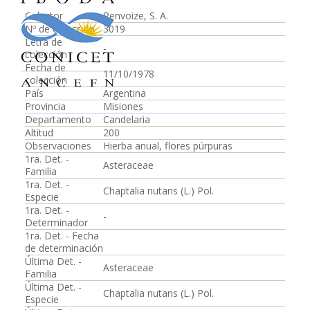
Colector
Renvoize, S. A.
Nº de colección
3019
Letra de
-
colección
Fecha de
11/10/1978
colección
País
Argentina
Provincia
Misiones
Departamento
Candelaria
Altitud
200
Observaciones
Hierba anual, flores púrpuras
1ra. Det. -
Asteraceae
Familia
1ra. Det. -
Chaptalia nutans (L.) Pol.
Especie
1ra. Det. -
-
Determinador
1ra. Det. - Fecha
de determinación
Última Det. -
Asteraceae
Familia
Última Det. -
Chaptalia nutans (L.) Pol.
Especie