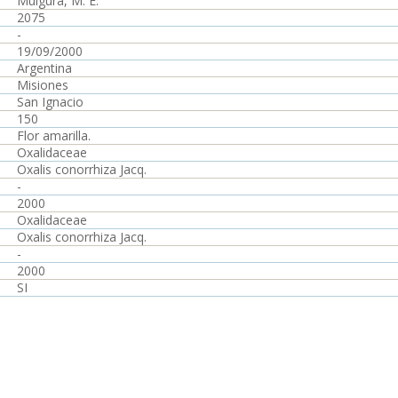
Múlgura, M. E.
2075
-
19/09/2000
Argentina
Misiones
San Ignacio
150
Flor amarilla.
Oxalidaceae
Oxalis conorrhiza Jacq.
-
2000
Oxalidaceae
Oxalis conorrhiza Jacq.
-
2000
SI