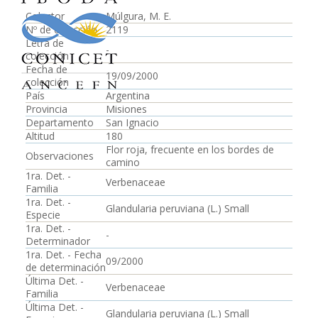
Colector
Múlgura, M. E.
Nº de colección
2119
Letra de
-
colección
Fecha de
19/09/2000
colección
País
Argentina
Provincia
Misiones
Departamento
San Ignacio
Altitud
180
Flor roja, frecuente en los bordes de
Observaciones
camino
1ra. Det. -
Verbenaceae
Familia
1ra. Det. -
Glandularia peruviana (L.) Small
Especie
1ra. Det. -
-
Determinador
1ra. Det. - Fecha
09/2000
de determinación
Última Det. -
Verbenaceae
Familia
Última Det. -
Glandularia peruviana (L.) Small