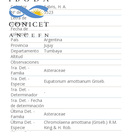
Colector
Fabris, H. A.
Nº de colección
5523
Letra de
-
colección
Fecha de
colección
País
Argentina
Provincia
Jujuy
Departamento
Tumbaya
Altitud
Observaciones
1ra. Det. -
Asteraceae
Familia
1ra. Det. -
Eupatorium arnottianum Griseb.
Especie
1ra. Det. -
-
Determinador
1ra. Det. - Fecha
de determinación
Última Det. -
Asteraceae
Familia
Última Det. -
Chromolaena arnottiana (Griseb.) R.M.
Especie
King & H. Rob.