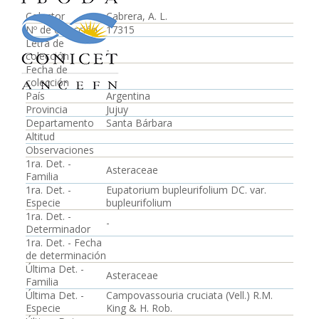
Colector
Cabrera, A. L.
Nº de colección
17315
Letra de
-
colección
Fecha de
colección
País
Argentina
Provincia
Jujuy
Departamento
Santa Bárbara
Altitud
Observaciones
1ra. Det. -
Asteraceae
Familia
1ra. Det. -
Eupatorium bupleurifolium DC. var.
Especie
bupleurifolium
1ra. Det. -
-
Determinador
1ra. Det. - Fecha
de determinación
Última Det. -
Asteraceae
Familia
Última Det. -
Campovassouria cruciata (Vell.) R.M.
Especie
King & H. Rob.