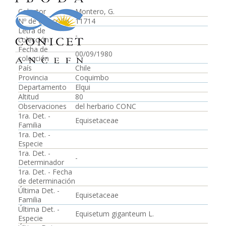
Colector
Montero, G.
Nº de colección
11714
Letra de
-
colección
Fecha de
00/09/1980
colección
País
Chile
Provincia
Coquimbo
Departamento
Elqui
Altitud
80
Observaciones
del herbario CONC
1ra. Det. -
Equisetaceae
Familia
1ra. Det. -
Especie
1ra. Det. -
-
Determinador
1ra. Det. - Fecha
de determinación
Última Det. -
Equisetaceae
Familia
Última Det. -
Equisetum giganteum L.
Especie