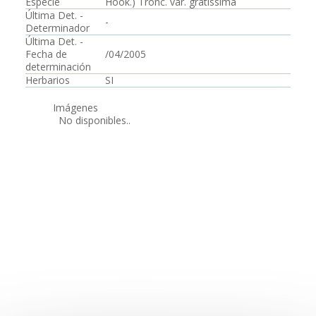
Especie
Hook.) Tronc. var. gratissima
Última Det. -
-
Determinador
Última Det. -
Fecha de
/04/2005
determinación
Herbarios
SI
Imágenes
No disponibles..