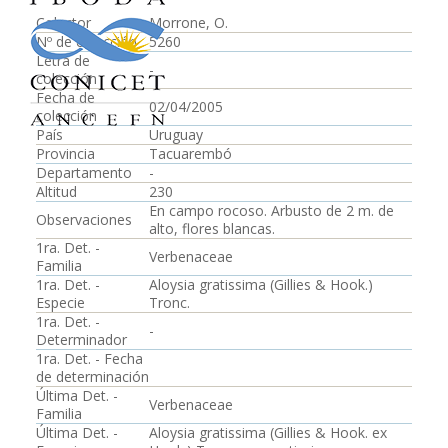
Colector
Morrone, O.
Nº de colección
5260
Letra de
-
colección
Fecha de
02/04/2005
colección
País
Uruguay
Provincia
Tacuarembó
Departamento
-
Altitud
230
En campo rocoso. Arbusto de 2 m. de
Observaciones
alto, flores blancas.
1ra. Det. -
Verbenaceae
Familia
1ra. Det. -
Aloysia gratissima (Gillies & Hook.)
Especie
Tronc.
1ra. Det. -
-
Determinador
1ra. Det. - Fecha
de determinación
Última Det. -
Verbenaceae
Familia
Última Det. -
Aloysia gratissima (Gillies & Hook. ex