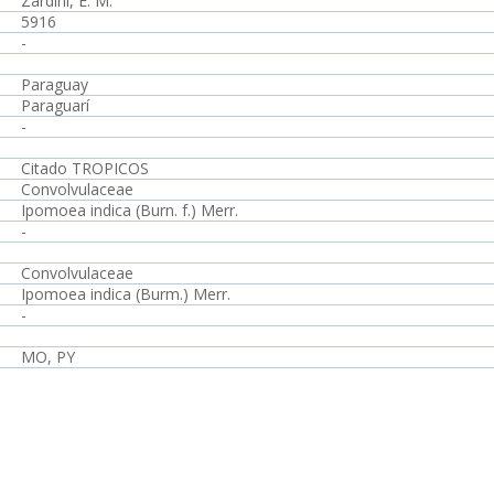
Zardini, E. M.
5916
-
Paraguay
Paraguarí
-
Citado TROPICOS
Convolvulaceae
Ipomoea indica (Burn. f.) Merr.
-
Convolvulaceae
Ipomoea indica (Burm.) Merr.
-
MO, PY