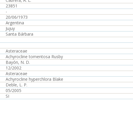
Cabrera, A. L.
23851
-
20/06/1973
Argentina
Jujuy
Santa Bárbara
Asteraceae
Achyrocline tomentosa Rusby
Bayón, N. D.
12/2002
Asteraceae
Achyrocline hyperchlora Blake
Deble, L. P.
05/2005
SI