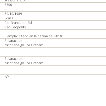
Wassum, R. A.
6600
-
30/10/1989
Brasil
Rio Grande do Sul
São Leopoldo
Ejemplar citado en la página del NYBG
Solanaceae
Nicotiana glauca Graham
-
Solanaceae
Nicotiana glauca Graham
-
NY