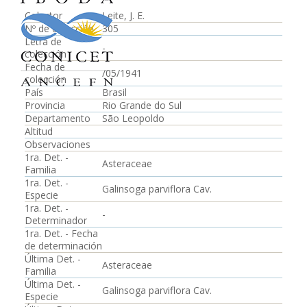
Colector
Leite, J. E.
Nº de colección
305
Letra de
-
colección
Fecha de
/05/1941
colección
País
Brasil
Provincia
Rio Grande do Sul
Departamento
São Leopoldo
Altitud
Observaciones
1ra. Det. -
Asteraceae
Familia
1ra. Det. -
Galinsoga parviflora Cav.
Especie
1ra. Det. -
-
Determinador
1ra. Det. - Fecha
de determinación
Última Det. -
Asteraceae
Familia
Última Det. -
Galinsoga parviflora Cav.
Especie