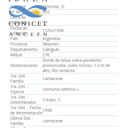
Colector
Morrone, O.
Nº de colección
655
Letra de
-
colección
Fecha de
11/02/1996
colección
País
Argentina
Provincia
Misiones
Departamento
Cainguás
Altitud
270
Borde de selva sobre pendiente
Observaciones
pronunciada, suelo rocoso. 1.2 m de
alto, flor violácea
1ra. Det. -
Lamiaceae
Familia
1ra. Det. -
Leonurus sibiricus L.
Especie
1ra. Det. -
Crespo, S.
Determinador
1ra. Det. - Fecha
1998
de determinación
Última Det. -
Lamiaceae
Familia