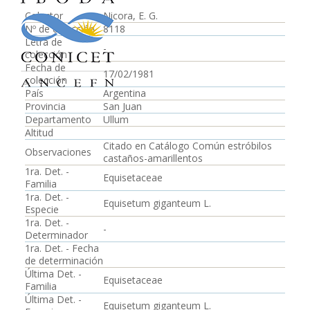
Colector
Nicora, E. G.
Nº de colección
8118
Letra de
-
colección
Fecha de
17/02/1981
colección
País
Argentina
Provincia
San Juan
Departamento
Ullum
Altitud
Citado en Catálogo Común estróbilos
Observaciones
castaños-amarillentos
1ra. Det. -
Equisetaceae
Familia
1ra. Det. -
Equisetum giganteum L.
Especie
1ra. Det. -
-
Determinador
1ra. Det. - Fecha
de determinación
Última Det. -
Equisetaceae
Familia
Última Det. -
Equisetum giganteum L.