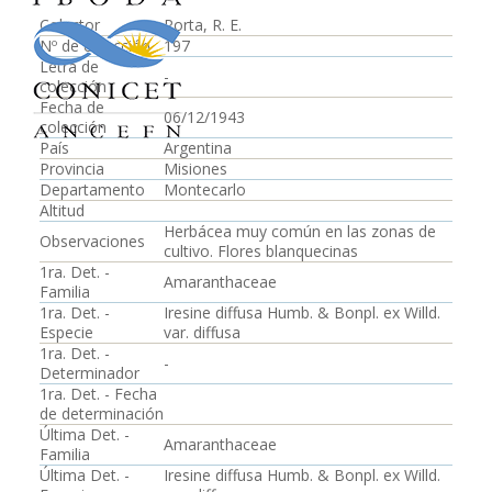
Colector
Porta, R. E.
Nº de colección
197
Letra de
-
colección
Fecha de
06/12/1943
colección
País
Argentina
Provincia
Misiones
Departamento
Montecarlo
Altitud
Herbácea muy común en las zonas de
Observaciones
cultivo. Flores blanquecinas
1ra. Det. -
Amaranthaceae
Familia
1ra. Det. -
Iresine diffusa Humb. & Bonpl. ex Willd.
Especie
var. diffusa
1ra. Det. -
-
Determinador
1ra. Det. - Fecha
de determinación
Última Det. -
Amaranthaceae
Familia
Última Det. -
Iresine diffusa Humb. & Bonpl. ex Willd.