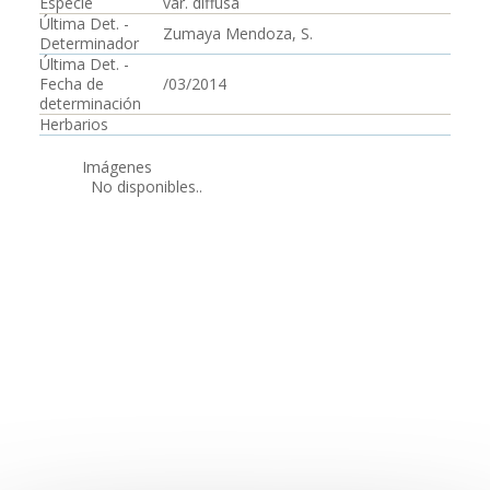
Especie
var. diffusa
Última Det. -
Zumaya Mendoza, S.
Determinador
Última Det. -
Fecha de
/03/2014
determinación
Herbarios
Imágenes
No disponibles..