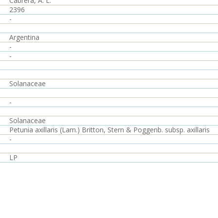
Cabrera, A. L.
2396
-
Argentina
-
-
Solanaceae
-
Solanaceae
Petunia axillaris (Lam.) Britton, Stern & Poggenb. subsp. axillaris
-
LP