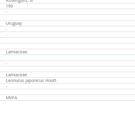
Rosengurtt, B.
190
-
Uruguay
-
-
Lamiaceae
-
Lamiaceae
Leonurus japonicus Houtt.
-
MVFA