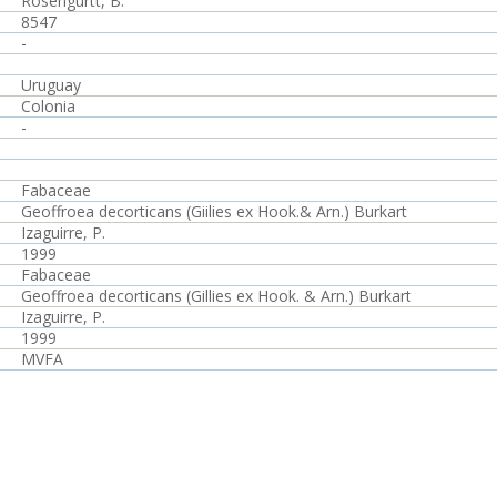
Rosengurtt, B.
8547
-
Uruguay
Colonia
-
Fabaceae
Geoffroea decorticans (Giilies ex Hook.& Arn.) Burkart
Izaguirre, P.
1999
Fabaceae
Geoffroea decorticans (Gillies ex Hook. & Arn.) Burkart
Izaguirre, P.
1999
MVFA