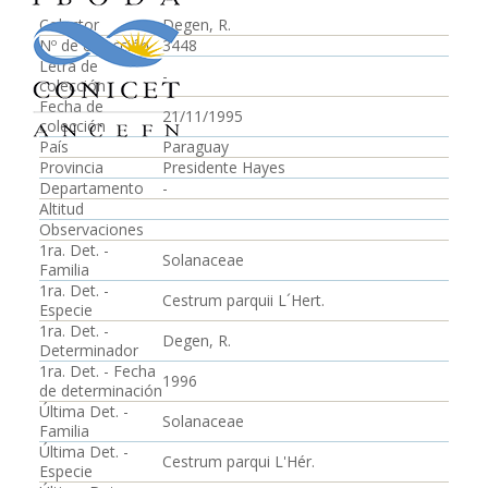
Colector
Degen, R.
Nº de colección
3448
Letra de
-
colección
Fecha de
21/11/1995
colección
País
Paraguay
Provincia
Presidente Hayes
Departamento
-
Altitud
Observaciones
1ra. Det. -
Solanaceae
Familia
1ra. Det. -
Cestrum parquii L´Hert.
Especie
1ra. Det. -
Degen, R.
Determinador
1ra. Det. - Fecha
1996
de determinación
Última Det. -
Solanaceae
Familia
Última Det. -
Cestrum parqui L'Hér.
Especie