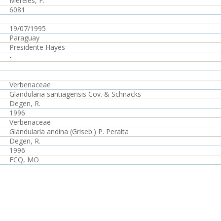
Mereles, F.
6081
-
19/07/1995
Paraguay
Presidente Hayes
-
Verbenaceae
Glandularia santiagensis Cov. & Schnacks
Degen, R.
1996
Verbenaceae
Glandularia andina (Griseb.) P. Peralta
Degen, R.
1996
FCQ, MO