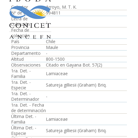
Colector
Arroyo, M. T. K.
Nº de colección
994811
Letra de
-
colección
Fecha de
colección
País
Chile
Provincia
Maule
Departamento
-
Altitud
800-1500
Observaciones
Citado en Gayana Bot. 57(2)
1ra. Det. -
Lamiaceae
Familia
1ra. Det. -
Satureja gilliesii (Graham) Briq.
Especie
1ra. Det. -
-
Determinador
1ra. Det. - Fecha
de determinación
Última Det. -
Lamiaceae
Familia
Última Det. -
Satureja gilliesii (Graham) Briq.
Especie