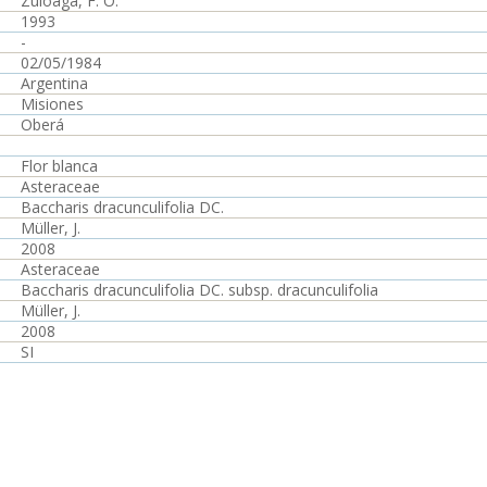
Zuloaga, F. O.
1993
-
02/05/1984
Argentina
Misiones
Oberá
Flor blanca
Asteraceae
Baccharis dracunculifolia DC.
Müller, J.
2008
Asteraceae
Baccharis dracunculifolia DC. subsp. dracunculifolia
Müller, J.
2008
SI