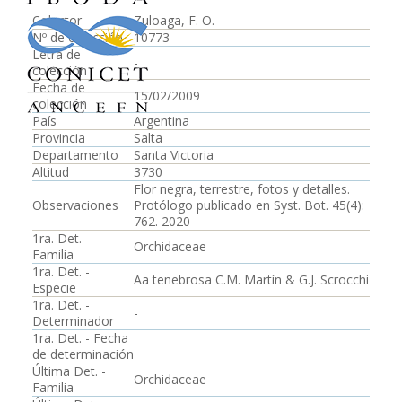
Colector
Zuloaga, F. O.
Nº de colección
10773
Letra de
-
colección
Fecha de
15/02/2009
colección
País
Argentina
Provincia
Salta
Departamento
Santa Victoria
Altitud
3730
Flor negra, terrestre, fotos y detalles.
Observaciones
Protólogo publicado en Syst. Bot. 45(4):
762. 2020
1ra. Det. -
Orchidaceae
Familia
1ra. Det. -
Aa tenebrosa C.M. Martín & G.J. Scrocchi
Especie
1ra. Det. -
-
Determinador
1ra. Det. - Fecha
de determinación
Última Det. -
Orchidaceae
Familia